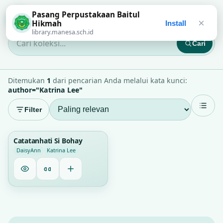
Pasang Perpustakaan Baitul
Perpustakaan Baitul Hikmah
×
Hikmah
Install
library.manesa.sch.id
Cari
Cari koleksi...
Ditemukan
1
dari pencarian Anda melalui kata kunci:
author="Katrina Lee"
Filter
1
Catatanhati Si Bohay
DaisyAnn
Katrina Lee