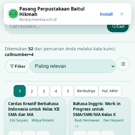
Pasang Perpustakaan Baitul
Perpustakaan Baitul Hikmah
×
Hikmah
Install
library.manesa.sch.id
Cari
Cari koleksi...
Ditemukan
52
dari pencarian Anda melalui kata kunci:
callnumber=4
Filter
1
2
3
4
5
Berikutnya
Hal. Akhir
35
35
Cerdas Kreatif Berbahasa
Bahasa Inggris: Work in
Indonesia untuk Kelas XII
Progress untuk
SMA dan MA
SMA/SMK/MA Kelas X
Esti Suryani
Widya Ristanti
Budi Hermawan
Dwi Haryanti
+1