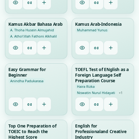
0
1
Kamus Akbar Bahasa Arab
Kamus Arab-Indonesia
A. Thoha Husein Almujahid
Muhammad Yunus
A. Atho\'illah Fathoni Alkhalil
1
1
Easy Grammar for
TOEFL Test of ENglish as a
Beginner
Foreign Language Self
Preparation Course
Anindha Padukarasa
Haira Rizka
Niswatin Nurul Hidayati
+1
1
1
Top One Preparation of
English for
TOEIC to Reach the
Professionaland Creative
Highest Score
Industry