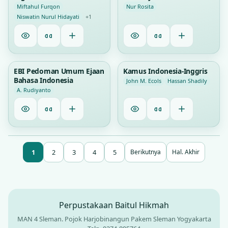
Miftahul Furqon
Nur Rosita
Niswatin Nurul Hidayati
+1
1
3
EBI Pedoman Umum Ejaan
Kamus Indonesia-Inggris
Bahasa Indonesia
John M. Ecols
Hassan Shadily
A. Rudiyanto
1
2
3
4
5
Berikutnya
Hal. Akhir
Perpustakaan Baitul Hikmah
MAN 4 Sleman. Pojok Harjobinangun Pakem Sleman Yogyakarta