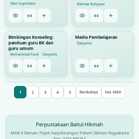
SCHOOL
Tatin Suprihatin
Rahmat Ruhyana
1
1
Bimbingan Konseling:
Media Pembelajaran
panduan guru BK dan
Daryanto
guru umum
Mohammad Farid
Daryanto
1
2
3
4
5
Berikutnya
Hal. Akhir
Perpustakaan Baitul Hikmah
MAN 4 Sleman. Pojok Harjobinangun Pakem Sleman Yogyakarta
Telp. 0274-895764