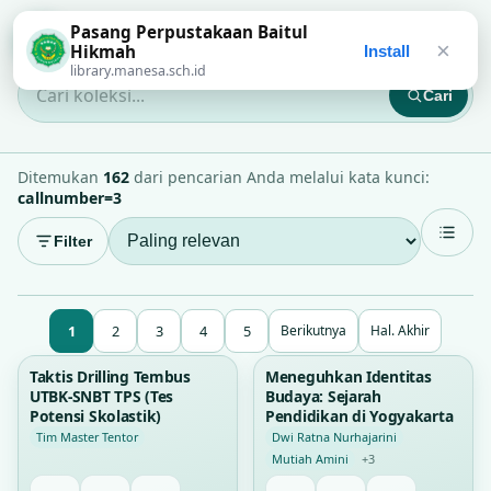
Pasang Perpustakaan Baitul
Perpustakaan Baitul Hikmah
×
Hikmah
Install
library.manesa.sch.id
Cari
Cari koleksi...
Ditemukan
162
dari pencarian Anda melalui kata kunci:
callnumber=3
Filter
1
2
3
4
5
Berikutnya
Hal. Akhir
194
0
Taktis Drilling Tembus
Meneguhkan Identitas
UTBK-SNBT TPS (Tes
Budaya: Sejarah
Potensi Skolastik)
Pendidikan di Yogyakarta
Tim Master Tentor
Dwi Ratna Nurhajarini
Mutiah Amini
+3