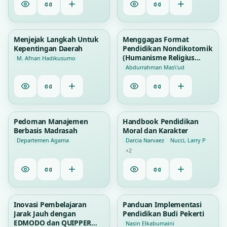
0
0
Menjejak Langkah Untuk
Menggagas Format
Kepentingan Daerah
Pendidikan Nondikotomik
(Humanisme Religius
M. Afnan Hadikusumo
sebagai …
Abdurrahman Mas\'ud
3
1
Pedoman Manajemen
Handbook Pendidikan
Berbasis Madrasah
Moral dan Karakter
Departemen Agama
Darcia Narvaez
Nucci, Larry P
+2
1
1
Inovasi Pembelajaran
Panduan Implementasi
Jarak Jauh dengan
Pendidikan Budi Pekerti
EDMODO dan QUIPPER
Nasin Elkabumaini