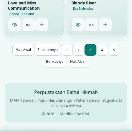
Love and Miss
Bloody River
Communication
Esa Nalendra
Elyssa Friedland
1
2
3
4
5
Hal. Awal
Sebelumnya
Berikutnya
Hal. Akhir
Perpustakaan Baitul Hikmah
MAN 4 Sleman. Pojok Harjobinangun Pakem Sleman Yogyakarta
Telp. 0274-895764
© 2026 — Modified by DIAL