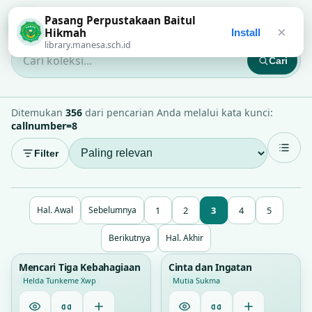
Pasang Perpustakaan Baitul
Perpustakaan Baitul Hikmah
×
Hikmah
Install
library.manesa.sch.id
Cari
Cari koleksi...
Ditemukan
356
dari pencarian Anda melalui kata kunci:
callnumber=8
Filter
1
2
3
4
5
Hal. Awal
Sebelumnya
Berikutnya
Hal. Akhir
1
2
Mencari Tiga Kebahagiaan
Cinta dan Ingatan
Helda Tunkeme Xwp
Mutia Sukma