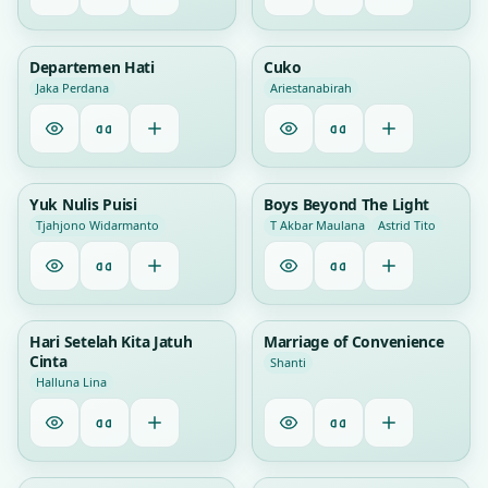
1
1
Departemen Hati
Cuko
Jaka Perdana
Ariestanabirah
1
1
Yuk Nulis Puisi
Boys Beyond The Light
Tjahjono Widarmanto
T Akbar Maulana
Astrid Tito
2
1
Hari Setelah Kita Jatuh
Marriage of Convenience
Cinta
Shanti
Halluna Lina
1
1