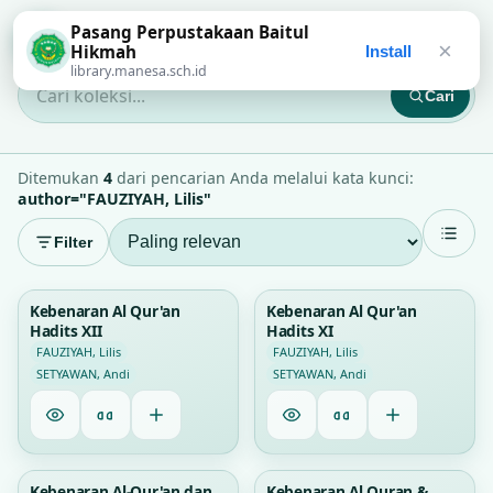
Pasang Perpustakaan Baitul
Perpustakaan Baitul Hikmah
×
Hikmah
Install
library.manesa.sch.id
Cari
Cari koleksi...
Ditemukan
4
dari pencarian Anda melalui kata kunci:
author="FAUZIYAH, Lilis"
Filter
0
0
Kebenaran Al Qur'an
Kebenaran Al Qur'an
Hadits XII
Hadits XI
FAUZIYAH, Lilis
FAUZIYAH, Lilis
SETYAWAN, Andi
SETYAWAN, Andi
0
0
Kebenaran Al-Qur'an dan
Kebenaran Al Quran &